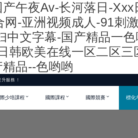
午夜av-长河落日-Xxx
合网-亚洲视频成人-91刺
妇中文字幕-国产精品一色
-日韩欧美在线一区二区三
精品--色哟哟
務！
際少培課程
國際課程
國際競賽
標化