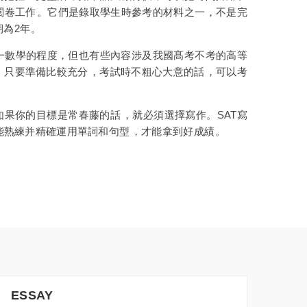
題及閱卷工作。它們是錄取學生時參考的材料之一，不是完
。
高一數學的程度，但也有些內容涉及我國髙考不考的高等
只要準備比較充分，考試時不粗心大意的話，可以考
是如果你的目標是常春藤的話，就必須選擇寫作。SAT寫
練并精確運用單詞和句型，才能拿到好成績。
ESSAY