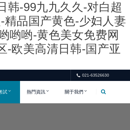
日韩-99九九久久-对白超
激-精品国产黄色-少妇人妻
哟哟哟-黄色美女免费网
区-欧美高清日韩-国产亚
021-63526630
考試
熱門資訊
關于我們