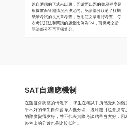
以自適應的形式來出題，即后面出題的難易程度是
根據前面答題情況所決定的。英語部分取消了往期
紙筆考試的長文章考查，改用短文章進行考查，每
次考試語法和閱讀的題量比例為6:4，而機考之后
語法部分不再單獨算分。
SAT自適應機制
在難度會調整的情況下，學生在考試中所感受到
平不好的學生自然會降入低分區，遇到題目也會沒有那
的難度變得友好，并不代表實際考試結果會友好：因
終考出的分數也是比較低的。