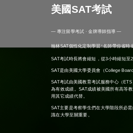
美國SAT考試
— 專注留學考試 · 金牌導師指導 —
·
翰林SAT個性化定制學習
名師帶你省時
SAT考試時長將會縮短，從3小時縮短至2小
SAT是由美國大學委員會（College B
SAT考試由美國教育考試服務中心（ETS）
為有效成績。SAT成績被美國所有高
用其它成績代替。
SAT主要是考察學生們在大學階段所必需的閱
識在大學至關重要。