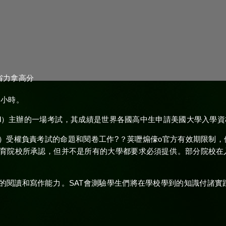
省力拿高分
時。
oard）主辦的一場考試，其成績是世界各國高中生申請美國大學入學資格
受權負責考試的命題和閱卷工作?？荚嚦煽儫o官方有效期限
等教育院校所承認，但并不是所有的大學都要求必須提供。部分院校在
讀和寫作能力。SAT會測驗學生們將在學校學到的知識付諸實踐運