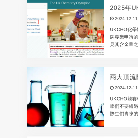
2025
備考資料
2024-12-11
UKCHO化
牌專業申請的
見其含金量之
吧！ U...
兩大頂流
器？附備
2024-12-11
UKCHO競
學們不要錯過
際生們青睞的
附UKCH...