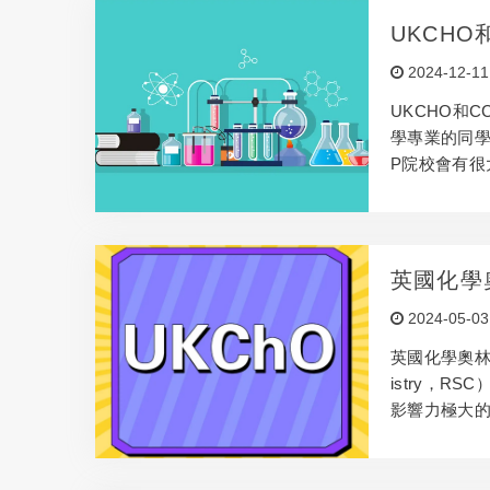
UKCH
高？附備
2024-12-11
UKCHO和
學專業的同學
P院校會有很
度更高？...
英國化學
楚嗎？
2024-05-03
英國化學奧林匹克
istry，
影響力極大的