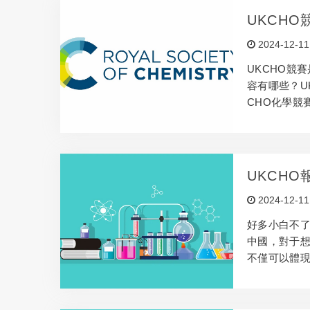
UKCH
考資料領
2024-12-11
UKCHO競
容有哪些？U
CHO化學競賽介
由英國皇家...
UKCH
附備考資
2024-12-11
好多小白不了
中國，對于想
不僅可以體現
校的...