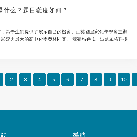
圍是什么？題目難度如何？
競賽，為學生們提供了展示自己的機會。由英國皇家化學學會主辦
、影響力最大的高中化學奧林匹克。 競賽特色 1、出題風格難捉
2
3
4
5
6
7
8
9
10
功能
導航