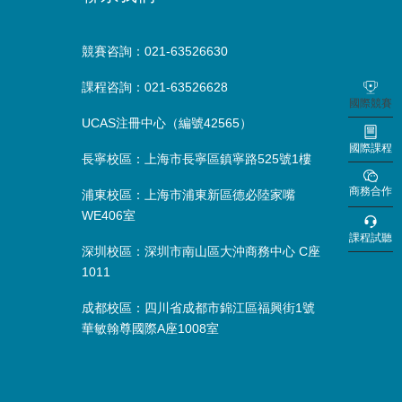
競賽咨詢：021-63526630
課程咨詢：021-63526628
國際競賽
UCAS注冊中心（編號42565）
國際課程
長寧校區：上海市長寧區鎮寧路525號1樓
商務合作
浦東校區：上海市浦東新區德必陸家嘴
WE406室
課程試聽
深圳校區：深圳市南山區大沖商務中心 C座
1011
成都校區：四川省成都市錦江區福興街1號
華敏翰尊國際A座1008室