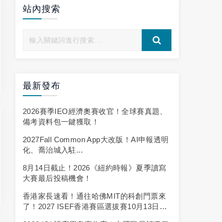
站內搜索
最新發布
2026賽季IEO經濟奧賽收官！全球賽真題、
備考資料包一鍵獲取！
2027Fall Common App大改版！AI申報透明
化、喬治城入駐...
8月14日截止！2026《紐約時報》夏季讀寫
大賽最后投稿機會！
香港家長速看！通往哈佛MIT的科創門票來
了！2027 ISEF香港賽區選拔賽10月13日截
止報名！