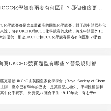
O和CCC化學競賽兩者有何區別？哪個難度更
考資料領取！
CCC化學競賽都是含金量很高的國際化學競賽，對于想申請國外化
來說，擁有UKCHO和CCC化學競賽的成績，將來申請國外TO
大的優勢，那么UKCHO和CCC化學競賽兩者有何區別？哪個難
奧賽UKCHO競賽題型有哪些？晉級規則都清
活動UKChO由英國皇家化學學會（Royal Society of Chem
RSC）主辦，至今已有50年的歷史，是英國歷史極久、學術性極強和
高中化學賽事。 比賽安排 適合學生：9-12年級、有志于申...