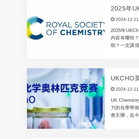
2025年
文講清U
2024-12-11
2025年U
內容有哪些？
助？一文講清U
匹克競...
UKCH
取！
2024-12-11
UK Chem
力的化學學術組織
會主辦，迄今
的...