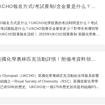
UKCHO報名方式/考試賽制/含金量是什么？一
KCHO競賽報名流程！附備考資料領取！
KChO報名方式是什么？UKChO化學競賽的考試時間是什么？考試
考試難點是什么？UKChO競賽含金量有多少？對學生有哪些幫
KChO競賽報名流程！ 2025年UKChO競賽賽制 英國化學奧林
O英國化學奧林匹克活動詳情！附備考資料領
istry Olympiad（UKCHO）英國化學奧林匹克活動由全球最具影響
之一Royal Society of Chemistry（RSC）英國皇家化學學
已有50年的歷史。UKCHO在一個175年歷史的非盈利組織RSC