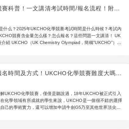
O競賽科普！一文講清考試時間/報名流程！附備
取！
賽是什么？2025年UKCHO化學競賽考試時間是什么時候？考試內
KCHO競賽含金量怎么樣？怎么報名？這些問題一文講清！ UK
紹 UKCHO（UK Chemistry Olympiad，簡稱"UKCHO"）是
O報名時間及方式！UKCHO化學競賽難度大嗎？
料領取！
解UKCHO化學競賽，僅僅是聽說過，18年UKCHO被正式引入
在化學領域有所成就的學生來說，UKCHO是一個很不錯的選擇
自己的學術實力，還可以增加申請牛劍G5乃至其他世界頂尖名