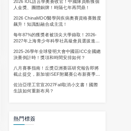
2026 IOL語言學奧賽收官！中國隊員斬獲個
人金獎、團體銅牌！時隔七年再問鼎！
2026 ChinaMDO醫學與疾病奧賽資格賽難度
飆升！知識點融合成主流！
每年87%的獲獎者被頂尖大學錄取！2026-
2027年上海青少年科學社高級會員選拔進入
資料審查階段！
2025-26學年全球發明大會中國區ICC全國總
決賽倒計時！獎項和時間安排如何？
八月賽事指南！丘獎亞洲賽區研究報告即將
截止提交，新加坡ISEF附屬賽公布新賽季時
間線，科研er速看！
佐治亞理工官宣2027Fall取消小文書！國際
生該如何重新布局？
熱門標簽