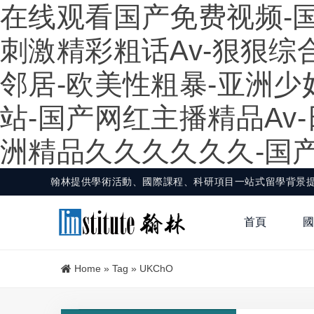
在线观看国产免费视频-国产
刺激精彩粗话av-狠狠综
邻居-欧美性粗暴-亚洲少
站-国产网红主播精品av
洲精品久久久久久久-国产
翰林提供學術活動、國際課程、科研項目一站式留學背景
首頁
國
Home
»
Tag
»
UKChO