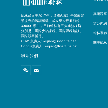
真題題庫
翰林成立于2017年，是國內專注于留學背
景提升的培訓機構，成立至今已服務超
辦公內網
30000+學生，目前翰林有三大業務板塊，
分別是：國際少培課程、國際課程培訓、
翰林導師
國際競賽輔導。
UCAS負責人: wujian@linstitute.net
關于翰林
Congia負責人: wujian@linstitute.net
聯系我們