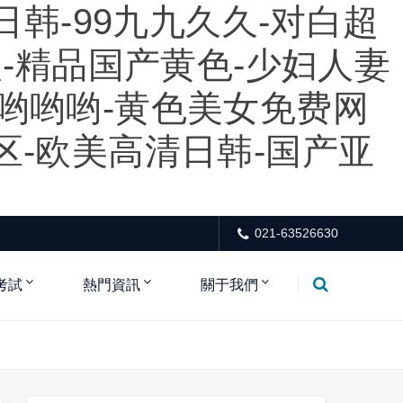
日韩-99九九久久-对白超
激-精品国产黄色-少妇人妻
哟哟哟-黄色美女免费网
区-欧美高清日韩-国产亚
021-63526630
考試
熱門資訊
關于我們