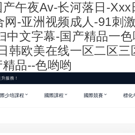
午夜av-长河落日-Xxx
合网-亚洲视频成人-91刺
妇中文字幕-国产精品一色
-日韩欧美在线一区二区三
精品--色哟哟
提升服務！
際少培課程
國際課程
國際競賽
標化