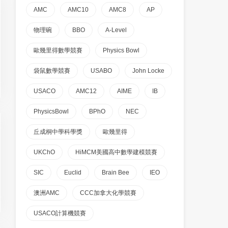
AMC
AMC10
AMC8
AP
物理碗
BBO
A-Level
歐幾里得數學競賽
Physics Bowl
袋鼠數學競賽
USABO
John Locke
USACO
AMC12
AIME
IB
PhysicsBowl
BPhO
NEC
丘成桐中學科學獎
歐幾里得
UKChO
HiMCM美國高中數學建模競賽
SIC
Euclid
Brain Bee
IEO
澳洲AMC
CCC加拿大化學競賽
USACO計算機競賽