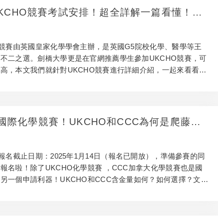
年UKCHO競賽考試安排！超全詳解一篇看懂！附
領取！
學競賽由英國皇家化學學會主辦，是英國G5院校化學、醫學等王
不二之選。劍橋大學更是在官網推薦學生參加UKCHO競賽，可
高，本文我們就針對UKCHO競賽進行詳細介紹，一起來看看
國際化學競賽！UKCHO和CCC為何是爬藤利
考資料領取！
賽報名截止日期：2025年1月14日（報名已開放），準備參賽的同
報名啦！除了UKCHO化學競賽 ，CCC加拿大化學競賽也是國
另一個申請利器！UKCHO和CCC含金量如何？如何選擇？文中